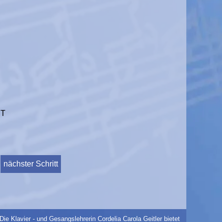
ST
nächster Schritt
Die Klavier - und Gesangslehrerin Cordelia Carola Geitler bietet