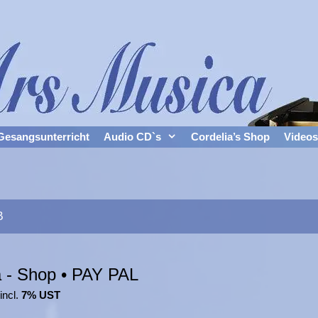
Gesangsunterricht
Audio CD`s
Cordelia’s Shop
Videos
B
a - Shop • PAY PAL
incl.
7% UST