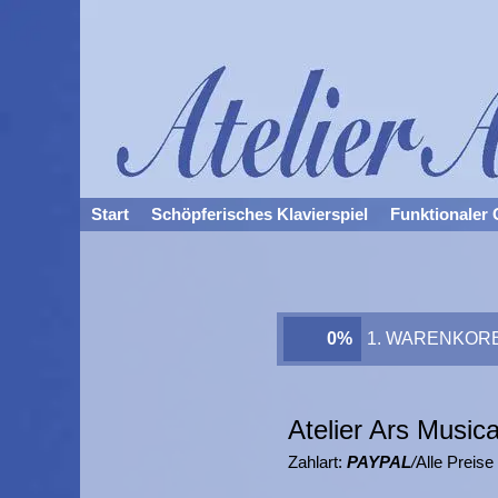
Zum
Inhalt
springen
Start
Schöpferisches Klavierspiel
Funktionaler 
0%
1. WARENKOR
Atelier Ars Music
Zahlart:
PAYPAL
/
Alle Preise 